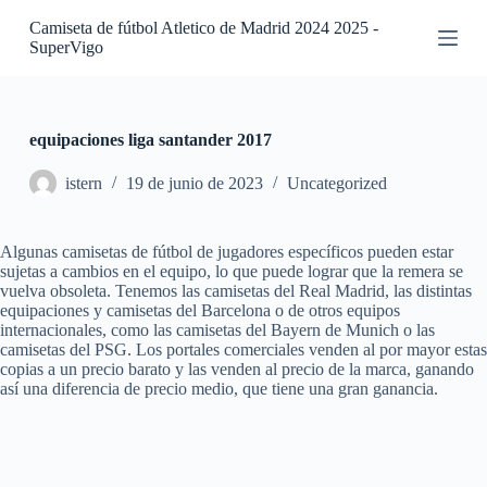
S
Camiseta de fútbol Atletico de Madrid 2024 2025 -
a
SuperVigo
l
t
a
r
a
equipaciones liga santander 2017
l
c
istern
19 de junio de 2023
Uncategorized
o
n
t
Algunas camisetas de fútbol de jugadores específicos pueden estar
e
sujetas a cambios en el equipo, lo que puede lograr que la remera se
n
vuelva obsoleta. Tenemos las camisetas del Real Madrid, las distintas
i
equipaciones y camisetas del Barcelona o de otros equipos
d
internacionales, como las camisetas del Bayern de Munich o las
o
camisetas del PSG. Los portales comerciales venden al por mayor estas
copias a un precio barato y las venden al precio de la marca, ganando
así una diferencia de precio medio, que tiene una gran ganancia.