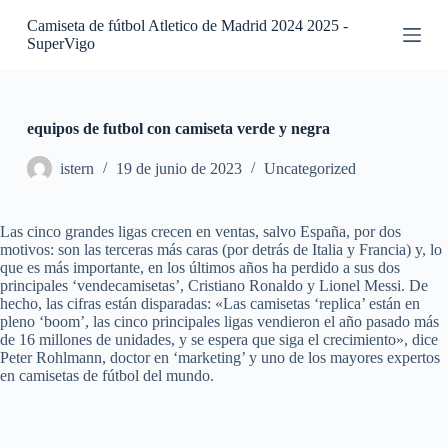
S
Camiseta de fútbol Atletico de Madrid 2024 2025 -
a
SuperVigo
l
t
a
r
a
equipos de futbol con camiseta verde y negra
l
c
istern
19 de junio de 2023
Uncategorized
o
n
t
Las cinco grandes ligas crecen en ventas, salvo España, por dos
e
motivos: son las terceras más caras (por detrás de Italia y Francia) y, lo
n
que es más importante, en los últimos años ha perdido a sus dos
i
principales ‘vendecamisetas’, Cristiano Ronaldo y Lionel Messi. De
d
hecho, las cifras están disparadas: «Las camisetas ‘replica’ están en
o
pleno ‘boom’, las cinco principales ligas vendieron el año pasado más
de 16 millones de unidades, y se espera que siga el crecimiento», dice
Peter Rohlmann, doctor en ‘marketing’ y uno de los mayores expertos
en camisetas de fútbol del mundo.