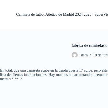
S
a
l
Camiseta de fútbol Atletico de Madrid 2024 2025 - SuperVi
t
a
r
a
l
c
o
fabrica de camisetas d
n
t
istern
19 de jun
e
n
i
d
En total, que una camiseta acabe en la tienda cuesta 17 euros, pero es
o
lista de clientes internacionales. Hay muchos bolsos tratando de emular
metal sin brillo.