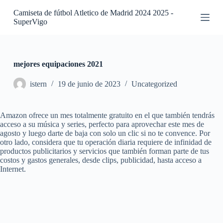
S
Camiseta de fútbol Atletico de Madrid 2024 2025 -
a
SuperVigo
l
t
a
r
a
mejores equipaciones 2021
l
c
istern
19 de junio de 2023
Uncategorized
o
n
t
Amazon ofrece un mes totalmente gratuito en el que también tendrás
e
acceso a su música y series, perfecto para aprovechar este mes de
n
agosto y luego darte de baja con solo un clic si no te convence. Por
i
otro lado, considera que tu operación diaria requiere de infinidad de
d
productos publicitarios y servicios que también forman parte de tus
o
costos y gastos generales, desde clips, publicidad, hasta acceso a
Internet.