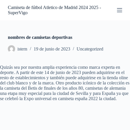
S
Camiseta de fútbol Atletico de Madrid 2024 2025 -
a
SuperVigo
l
t
a
r
a
nombres de camisetas deportivas
l
c
istern
19 de junio de 2023
Uncategorized
o
n
t
Quizás sea por nuestra amplia experiencia como marca experta en
e
deporte. A partir de este 14 de junio de 2023 pueden adquirirse en el
n
resto de establecimientos y también puede adquirirse en la tienda oline
i
del club blanco y de la marca. Otro producto icónico de la colección es
d
la camiseta del Betis de finales de los años 80, camisetas de alemania
o
una etapa muy especial para la ciudad de Sevilla y para España ya que
se celebró la Expo universal en camiseta españa 2022 la ciudad.