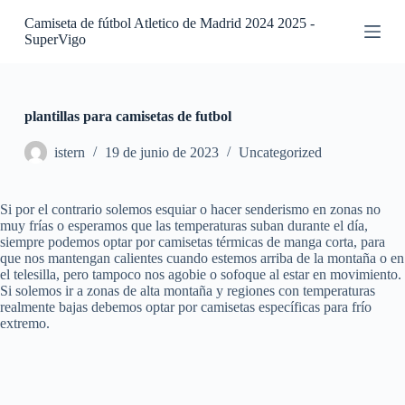
S
Camiseta de fútbol Atletico de Madrid 2024 2025 -
a
SuperVigo
l
t
a
r
a
plantillas para camisetas de futbol
l
c
istern
19 de junio de 2023
Uncategorized
o
n
t
Si por el contrario solemos esquiar o hacer senderismo en zonas no
e
muy frías o esperamos que las temperaturas suban durante el día,
n
siempre podemos optar por camisetas térmicas de manga corta, para
i
que nos mantengan calientes cuando estemos arriba de la montaña o en
d
el telesilla, pero tampoco nos agobie o sofoque al estar en movimiento.
o
Si solemos ir a zonas de alta montaña y regiones con temperaturas
realmente bajas debemos optar por camisetas específicas para frío
extremo.