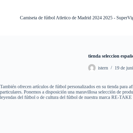
S
a
l
Camiseta de fútbol Atletico de Madrid 2024 2025 - SuperVi
t
a
r
a
l
c
o
tienda seleccion espa
n
t
istern
19 de jun
e
n
i
d
También ofrecen artículos de fútbol personalizados en su tienda para a
o
particulares. Ponemos a disposición una maravillosa selección de produc
leyendas del fútbol o de cultura del fútbol de nuestra marca RE-TAKE 