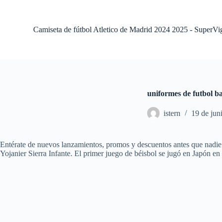
S
a
l
Camiseta de fútbol Atletico de Madrid 2024 2025 - SuperVi
t
a
r
a
l
c
o
uniformes de futbol b
n
t
istern
19 de jun
e
n
i
d
Entérate de nuevos lanzamientos, promos y descuentos antes que nadie. 
o
Yojanier Sierra Infante. El primer juego de béisbol se jugó en Japón en