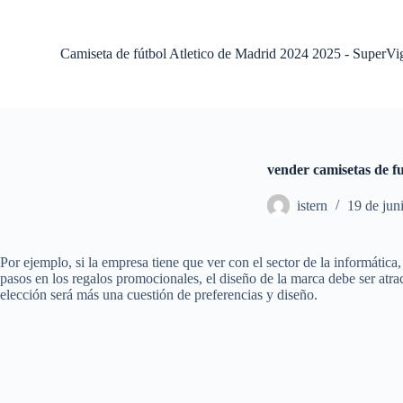
S
a
l
Camiseta de fútbol Atletico de Madrid 2024 2025 - SuperVi
t
a
r
a
l
c
o
vender camisetas de fu
n
t
istern
19 de jun
e
n
i
d
Por ejemplo, si la empresa tiene que ver con el sector de la informátic
o
pasos en los regalos promocionales, el diseño de la marca debe ser atra
elección será más una cuestión de preferencias y diseño.