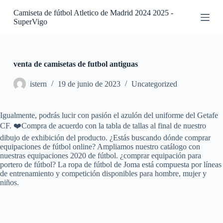
S
Camiseta de fútbol Atletico de Madrid 2024 2025 -
a
SuperVigo
l
t
a
r
a
venta de camisetas de futbol antiguas
l
c
istern
19 de junio de 2023
Uncategorized
o
n
t
Igualmente, podrás lucir con pasión el azulón del uniforme del Getafe
e
CF. ❤️Compra de acuerdo con la tabla de tallas al final de nuestro
n
i
dibujo de exhibición del producto. ¿Estás buscando dónde comprar
d
equipaciones de fútbol online? Ampliamos nuestro catálogo con
o
nuestras equipaciones 2020 de fútbol. ¿comprar equipación para
portero de fútbol? La ropa de fútbol de Joma está compuesta por líneas
de entrenamiento y competición disponibles para hombre, mujer y
niños.