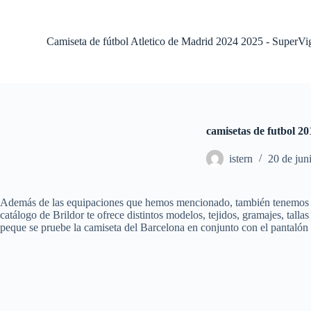
S
a
l
Camiseta de fútbol Atletico de Madrid 2024 2025 - SuperVi
t
a
r
a
l
c
o
camisetas de futbol 20
n
t
istern
20 de jun
e
n
i
d
Además de las equipaciones que hemos mencionado, también tenemos par
o
catálogo de Brildor te ofrece distintos modelos, tejidos, gramajes, tall
peque se pruebe la camiseta del Barcelona en conjunto con el pantalón 