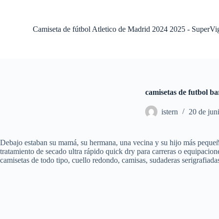
S
a
l
Camiseta de fútbol Atletico de Madrid 2024 2025 - SuperVi
t
a
r
a
l
c
o
camisetas de futbol ba
n
t
istern
20 de jun
e
n
i
d
Debajo estaban su mamá, su hermana, una vecina y su hijo más pequeño.
o
tratamiento de secado ultra rápido quick dry para carreras o equipacio
camisetas de todo tipo, cuello redondo, camisas, sudaderas serigrafiadas