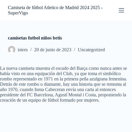
S
Camiseta de fútbol Atletico de Madrid 2024 2025 -
a
SuperVigo
l
t
a
r
a
camisetas futbol niños betis
l
c
istern
20 de junio de 2023
Uncategorized
o
n
t
La nueva camiseta muestra el escudo del Barça como nunca antes se
e
había visto en una equipación del Club, ya que toma el simbólico
n
rombo representado en 1971 en la primera peña azulgrana femenina.
i
Detrás de este rombo o diamante, hay una historia que se remonta al
d
año 1970, cuando Inma Cabeceran envía una carta al entonces
o
presidente del FC Barcelona, Agustí Montal i Costa, proponiendo la
creación de un equipo de fútbol formado por mujeres.