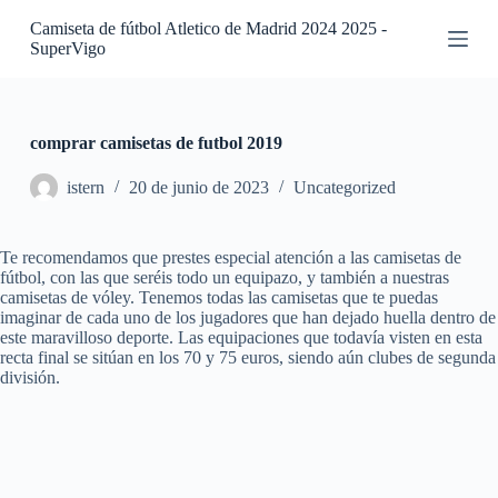
S
Camiseta de fútbol Atletico de Madrid 2024 2025 -
a
SuperVigo
l
t
a
r
a
comprar camisetas de futbol 2019
l
c
istern
20 de junio de 2023
Uncategorized
o
n
t
Te recomendamos que prestes especial atención a las camisetas de
e
fútbol, con las que seréis todo un equipazo, y también a nuestras
n
camisetas de vóley. Tenemos todas las camisetas que te puedas
i
imaginar de cada uno de los jugadores que han dejado huella dentro de
d
este maravilloso deporte. Las equipaciones que todavía visten en esta
o
recta final se sitúan en los 70 y 75 euros, siendo aún clubes de segunda
división.