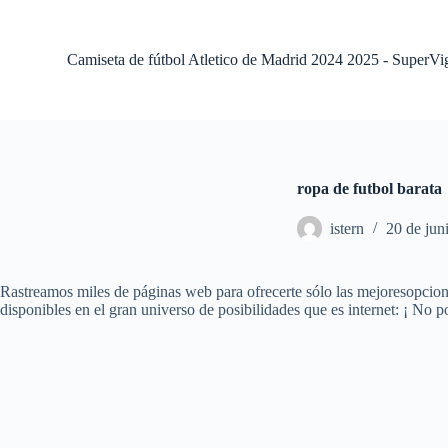
S
a
l
Camiseta de fútbol Atletico de Madrid 2024 2025 - SuperVi
t
a
r
a
l
c
o
ropa de futbol barata
n
t
istern
20 de jun
e
n
i
d
Rastreamos miles de páginas web para ofrecerte sólo las mejoresopciones
o
disponibles en el gran universo de posibilidades que es internet: ¡ No p