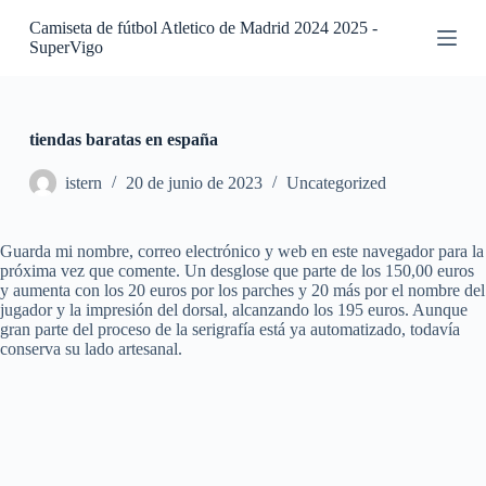
S
Camiseta de fútbol Atletico de Madrid 2024 2025 -
a
SuperVigo
l
t
a
r
a
tiendas baratas en españa
l
c
istern
20 de junio de 2023
Uncategorized
o
n
t
Guarda mi nombre, correo electrónico y web en este navegador para la
e
próxima vez que comente. Un desglose que parte de los 150,00 euros
n
y aumenta con los 20 euros por los parches y 20 más por el nombre del
i
jugador y la impresión del dorsal, alcanzando los 195 euros. Aunque
d
gran parte del proceso de la serigrafía está ya automatizado, todavía
o
conserva su lado artesanal.