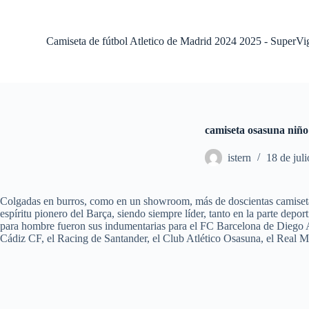
S
a
l
Camiseta de fútbol Atletico de Madrid 2024 2025 - SuperVi
t
a
r
a
l
c
o
camiseta osasuna niño
n
t
istern
18 de jul
e
n
i
d
Colgadas en burros, como en un showroom, más de doscientas camiseta
o
espíritu pionero del Barça, siendo siempre líder, tanto en la parte dep
para hombre fueron sus indumentarias para el FC Barcelona de Diego A
Cádiz CF, el Racing de Santander, el Club Atlético Osasuna, el Real