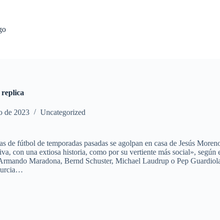
go
 replica
io de 2023
Uncategorized
s de fútbol de temporadas pasadas se agolpan en casa de Jesús Moreno
ortiva, con una extiosa historia, como por su vertiente más social», se
rmando Maradona, Bernd Schuster, Michael Laudrup o Pep Guardiola, y p
 Murcia…