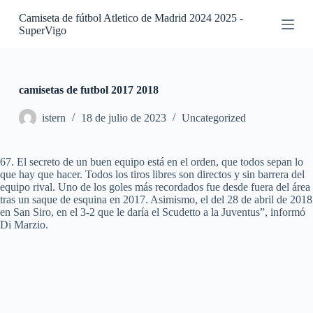
S
Camiseta de fútbol Atletico de Madrid 2024 2025 -
a
SuperVigo
l
t
a
r
a
camisetas de futbol 2017 2018
l
c
istern
18 de julio de 2023
Uncategorized
o
n
t
67. El secreto de un buen equipo está en el orden, que todos sepan lo
e
que hay que hacer. Todos los tiros libres son directos y sin barrera del
n
equipo rival. Uno de los goles más recordados fue desde fuera del área
i
tras un saque de esquina en 2017. Asimismo, el del 28 de abril de 2018
d
en San Siro, en el 3-2 que le daría el Scudetto a la Juventus”, informó
o
Di Marzio.