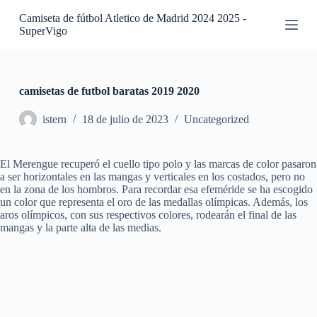
S
Camiseta de fútbol Atletico de Madrid 2024 2025 -
a
SuperVigo
l
t
a
r
a
camisetas de futbol baratas 2019 2020
l
c
istern
18 de julio de 2023
Uncategorized
o
n
t
El Merengue recuperó el cuello tipo polo y las marcas de color pasaron
e
a ser horizontales en las mangas y verticales en los costados, pero no
n
en la zona de los hombros. Para recordar esa efeméride se ha escogido
i
un color que representa el oro de las medallas olímpicas. Además, los
d
aros olímpicos, con sus respectivos colores, rodearán el final de las
o
mangas y la parte alta de las medias.