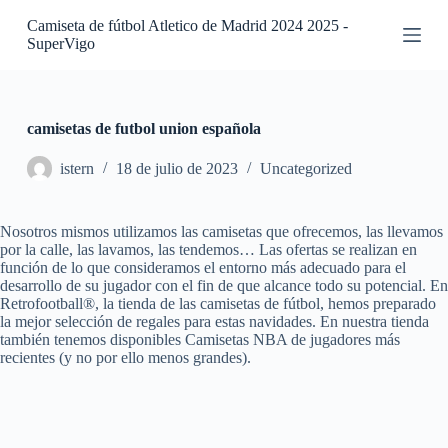
S
Camiseta de fútbol Atletico de Madrid 2024 2025 -
a
SuperVigo
l
t
a
r
a
camisetas de futbol union española
l
c
istern
18 de julio de 2023
Uncategorized
o
n
t
Nosotros mismos utilizamos las camisetas que ofrecemos, las llevamos
e
por la calle, las lavamos, las tendemos… Las ofertas se realizan en
n
función de lo que consideramos el entorno más adecuado para el
i
desarrollo de su jugador con el fin de que alcance todo su potencial. En
d
Retrofootball®, la tienda de las camisetas de fútbol, hemos preparado
o
la mejor selección de regales para estas navidades. En nuestra tienda
también tenemos disponibles Camisetas NBA de jugadores más
recientes (y no por ello menos grandes).