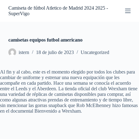
S
Camiseta de fútbol Atletico de Madrid 2024 2025 -
a
SuperVigo
l
t
a
r
a
camisetas equipos futbol americano
l
c
istern
18 de julio de 2023
Uncategorized
o
n
t
Al fin y al cabo, este es el momento elegido por todos los clubes para
e
cambiar de uniforme y estrenar una nueva equipación que les
n
acompañe en cada partido. Hace una semana se conocía el acuerdo
i
entre el Leeds y el Aberdeen. La tienda oficial del club Wrexham tiene
d
una variedad de réplicas de camisetas disponibles para comprar, así
o
como algunas atractivas prendas de entrenamiento y de tiempo libre,
sin mencionar las gorras snapback que Rob McElhenney hizo famosas
en el documental Bienvenido a Wrexham.