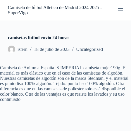
S
Camiseta de fútbol Atletico de Madrid 2024 2025 -
a
SuperVigo
l
t
a
r
a
camisetas futbol envio 24 horas
l
c
istern
18 de julio de 2023
Uncategorized
o
n
t
Camiseta de Animo a España. S IMPERIAL camiseta mujer190g. El
e
material es más elástico que en el caso de las camisetas de algodón.
n
Nuestras camisetas de algodón son de la marca Stedman, y el material
i
es punto liso 100% algodón. Tejido: punto liso 100% algodón. Otra
d
diferencia es que en las camisetas de políester solo está disponible el
o
color blanco. Otra de las ventajas es que resiste los lavados y su uso
continuado.