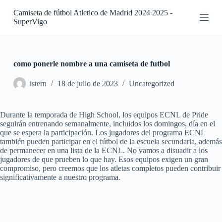
S
Camiseta de fútbol Atletico de Madrid 2024 2025 -
a
SuperVigo
l
t
a
r
a
como ponerle nombre a una camiseta de futbol
l
c
istern
18 de julio de 2023
Uncategorized
o
n
t
Durante la temporada de High School, los equipos ECNL de Pride
e
seguirán entrenando semanalmente, incluidos los domingos, día en el
n
que se espera la participación. Los jugadores del programa ECNL
i
también pueden participar en el fútbol de la escuela secundaria, además
d
de permanecer en una lista de la ECNL. No vamos a disuadir a los
o
jugadores de que prueben lo que hay. Esos equipos exigen un gran
compromiso, pero creemos que los atletas completos pueden contribuir
significativamente a nuestro programa.