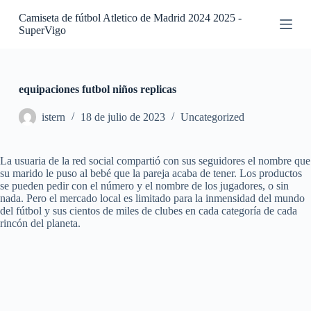
S
Camiseta de fútbol Atletico de Madrid 2024 2025 -
a
SuperVigo
l
t
a
r
a
equipaciones futbol niños replicas
l
c
istern
18 de julio de 2023
Uncategorized
o
n
t
La usuaria de la red social compartió con sus seguidores el nombre que
e
su marido le puso al bebé que la pareja acaba de tener. Los productos
n
se pueden pedir con el número y el nombre de los jugadores, o sin
i
nada. Pero el mercado local es limitado para la inmensidad del mundo
d
del fútbol y sus cientos de miles de clubes en cada categoría de cada
o
rincón del planeta.