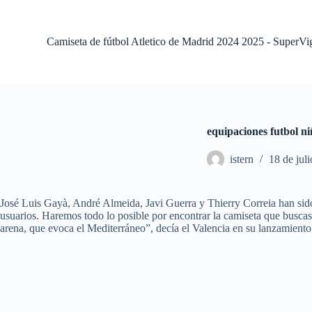
S
a
l
Camiseta de fútbol Atletico de Madrid 2024 2025 - SuperVi
t
a
r
a
l
c
o
equipaciones futbol ni
n
t
istern
18 de jul
e
n
i
d
José Luis Gayà, André Almeida, Javi Guerra y Thierry Correia han sido
o
usuarios. Haremos todo lo posible por encontrar la camiseta que busca
arena, que evoca el Mediterráneo”, decía el Valencia en su lanzamiento