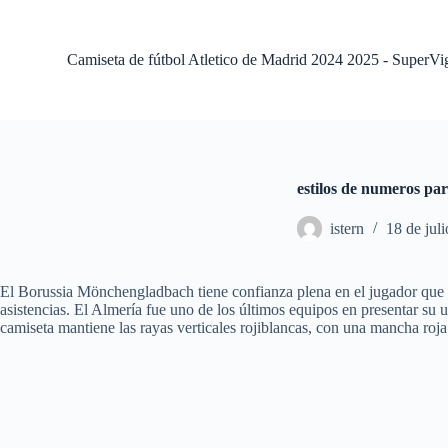
S
a
l
Camiseta de fútbol Atletico de Madrid 2024 2025 - SuperVi
t
a
r
a
l
c
o
estilos de numeros par
n
t
istern
18 de jul
e
n
i
d
El Borussia Mönchengladbach tiene confianza plena en el jugador que fi
o
asistencias. El Almería fue uno de los últimos equipos en presentar s
camiseta mantiene las rayas verticales rojiblancas, con una mancha roja