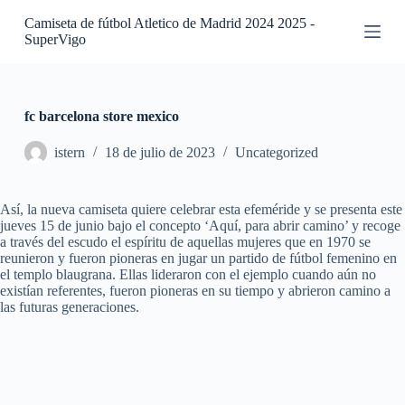
S
Camiseta de fútbol Atletico de Madrid 2024 2025 -
a
SuperVigo
l
t
a
r
a
fc barcelona store mexico
l
c
istern
18 de julio de 2023
Uncategorized
o
n
t
Así, la nueva camiseta quiere celebrar esta efeméride y se presenta este
e
jueves 15 de junio bajo el concepto ‘Aquí, para abrir camino’ y recoge
n
a través del escudo el espíritu de aquellas mujeres que en 1970 se
i
reunieron y fueron pioneras en jugar un partido de fútbol femenino en
d
el templo blaugrana. Ellas lideraron con el ejemplo cuando aún no
o
existían referentes, fueron pioneras en su tiempo y abrieron camino a
las futuras generaciones.