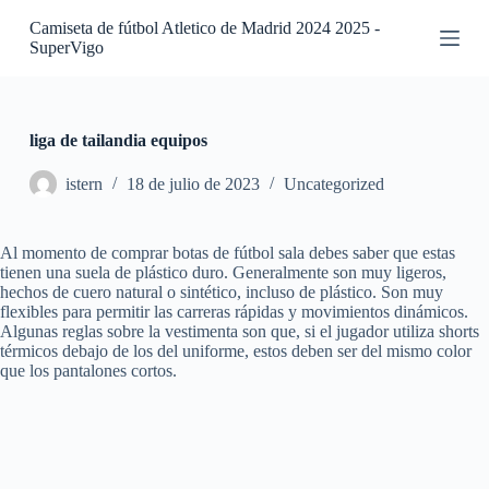
S
Camiseta de fútbol Atletico de Madrid 2024 2025 -
a
SuperVigo
l
t
a
r
a
liga de tailandia equipos
l
c
istern
18 de julio de 2023
Uncategorized
o
n
t
Al momento de comprar botas de fútbol sala debes saber que estas
e
tienen una suela de plástico duro. Generalmente son muy ligeros,
n
hechos de cuero natural o sintético, incluso de plástico. Son muy
i
flexibles para permitir las carreras rápidas y movimientos dinámicos.
d
Algunas reglas sobre la vestimenta son que, si el jugador utiliza shorts
o
térmicos debajo de los del uniforme, estos deben ser del mismo color
que los pantalones cortos.