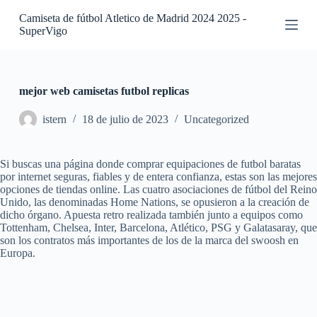
S
Camiseta de fútbol Atletico de Madrid 2024 2025 -
a
SuperVigo
l
t
a
r
a
mejor web camisetas futbol replicas
l
c
istern
18 de julio de 2023
Uncategorized
o
n
t
Si buscas una página donde comprar equipaciones de futbol baratas
e
por internet seguras, fiables y de entera confianza, estas son las mejores
n
opciones de tiendas online. Las cuatro asociaciones de fútbol del Reino
i
Unido, las denominadas Home Nations, se opusieron a la creación de
d
dicho órgano. Apuesta retro realizada también junto a equipos como
o
Tottenham, Chelsea, Inter, Barcelona, Atlético, PSG y Galatasaray, que
son los contratos más importantes de los de la marca del swoosh en
Europa.