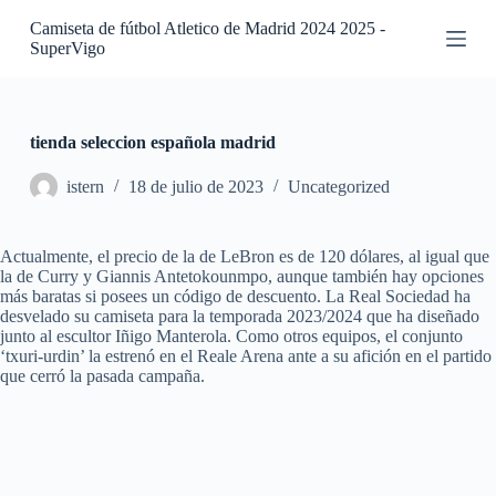
S
Camiseta de fútbol Atletico de Madrid 2024 2025 -
a
SuperVigo
l
t
a
r
a
tienda seleccion española madrid
l
c
istern
18 de julio de 2023
Uncategorized
o
n
t
Actualmente, el precio de la de LeBron es de 120 dólares, al igual que
e
la de Curry y Giannis Antetokounmpo, aunque también hay opciones
n
más baratas si posees un código de descuento. La Real Sociedad ha
i
desvelado su camiseta para la temporada 2023/2024 que ha diseñado
d
junto al escultor Iñigo Manterola. Como otros equipos, el conjunto
o
‘txuri-urdin’ la estrenó en el Reale Arena ante a su afición en el partido
que cerró la pasada campaña.