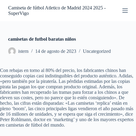
S
Camiseta de fútbol Atletico de Madrid 2024 2025 -
a
SuperVigo
l
t
a
r
a
camisetas de futbol baratas niños
l
c
istern
14 de agosto de 2023
Uncategorized
o
n
t
Con rebajas en torno al 80% del precio, los fabricantes chinos han
e
conseguido copias casi indistinguibles del producto auténtico. Adidas,
n
«pero también por la piratería. Las pérdidas estimadas por las copias
i
pirata las pagan los que compran producto original. Además, los
d
fabricantes han recuperado las tramas para forzar a los chinos a que
o
eleven sus costes, pero no parece que lo estén consiguiendo». De
hecho, las cifras están disparadas: «Las camisetas ‘replica’ están en
pleno ‘boom’, las cinco principales ligas vendieron el año pasado más
de 16 millones de unidades, y se espera que siga el crecimiento», dice
Peter Rohlmann, doctor en ‘marketing’ y uno de los mayores expertos
en camisetas de fútbol del mundo.