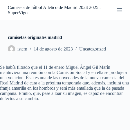
S
Camiseta de fútbol Atletico de Madrid 2024 2025 -
a
SuperVigo
l
t
a
r
a
camisetas originales madrid
l
c
istern
14 de agosto de 2023
Uncategorized
o
n
t
Se había filtrado que el 11 de enero Miguel Ángel Gil Marín
e
mantuviera una reunión con la Comisión Social y en ella se produjera
n
una votación. Ésta es una de las novedades de la nueva camiseta del
i
Real Madrid de cara a la próxima temporada que, además, incluirá una
d
franja amarilla en los hombros y será más entallada que la de pasada
o
campaña. Emilio, que, pese a loar su imagen, es capaz de encontrar
defectos a su cambio.