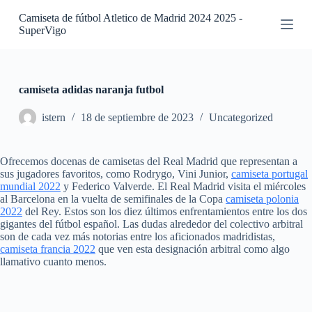
S
Camiseta de fútbol Atletico de Madrid 2024 2025 -
a
SuperVigo
l
t
a
r
a
camiseta adidas naranja futbol
l
c
istern
18 de septiembre de 2023
Uncategorized
o
n
t
Ofrecemos docenas de camisetas del Real Madrid que representan a
e
sus jugadores favoritos, como Rodrygo, Vini Junior,
camiseta portugal
n
mundial 2022
y Federico Valverde. El Real Madrid visita el miércoles
i
al Barcelona en la vuelta de semifinales de la Copa
camiseta polonia
d
2022
del Rey. Estos son los diez últimos enfrentamientos entre los dos
o
gigantes del fútbol español. Las dudas alrededor del colectivo arbitral
son de cada vez más notorias entre los aficionados madridistas,
camiseta francia 2022
que ven esta designación arbitral como algo
llamativo cuanto menos.