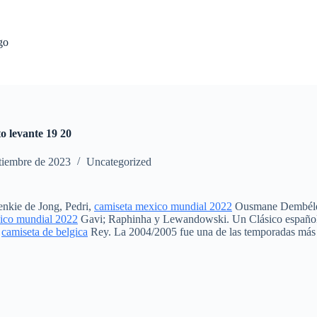
go
o levante 19 20
tiembre de 2023
Uncategorized
enkie de Jong, Pedri,
camiseta mexico mundial 2022
Ousmane Dembélé y
ico mundial 2022
Gavi; Raphinha y Lewandowski. Un Clásico español 
l
camiseta de belgica
Rey. La 2004/2005 fue una de las temporadas más r