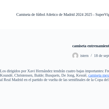
S
a
l
Camiseta de fútbol Atletico de Madrid 2024 2025 - SuperVi
t
a
r
a
l
c
o
camiseta entrenamient
n
t
istern
18 de sep
e
n
i
d
Los dirigidos por Xavi Hernández tendrán cuatro bajas importantes: Fr
o
Koundé, Christensen, Balde; Busquets, De Jong, Kessié,
camiseta mex
al Real Madrid en el partido de vuelta de las semifinales de la Copa de