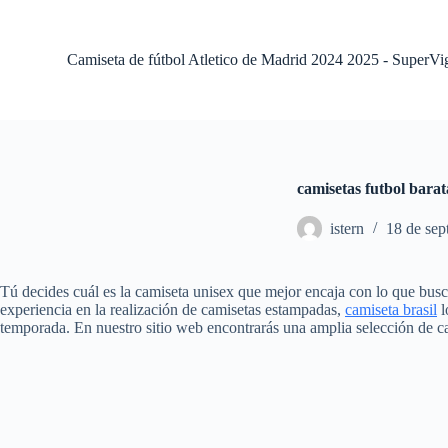
S
a
l
Camiseta de fútbol Atletico de Madrid 2024 2025 - SuperVi
t
a
r
a
l
c
o
camisetas futbol barat
n
t
istern
18 de sep
e
n
i
d
Tú decides cuál es la camiseta unisex que mejor encaja con lo que bus
o
experiencia en la realización de camisetas estampadas,
camiseta brasil
l
temporada. En nuestro sitio web encontrarás una amplia selección de ca