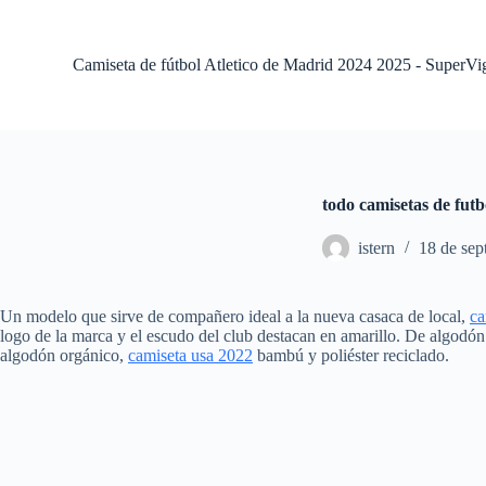
S
a
l
Camiseta de fútbol Atletico de Madrid 2024 2025 - SuperVi
t
a
r
a
l
c
o
todo camisetas de futb
n
t
istern
18 de sep
e
n
i
d
Un modelo que sirve de compañero ideal a la nueva casaca de local,
ca
o
logo de la marca y el escudo del club destacan en amarillo. De algodón fl
algodón orgánico,
camiseta usa 2022
bambú y poliéster reciclado.