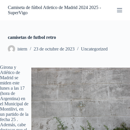
S
Camiseta de fútbol Atletico de Madrid 2024 2025 -
a
SuperVigo
l
t
a
r
a
camisetas de futbol retro
l
c
istern
23 de octubre de 2023
Uncategorized
o
n
t
Girona y
e
Atlético de
n
Madrid se
i
miden este
d
lunes a las 17
o
(hora de
Argentina) en
el Municipal de
Montilivi, en
un partido de la
fecha 25 .
Además, cabe
destacar que el