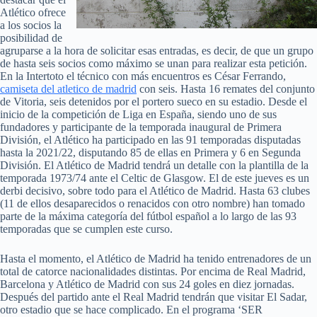
Atlético ofrece
a los socios la
posibilidad de
agruparse a la hora de solicitar esas entradas, es decir, de que un grupo
de hasta seis socios como máximo se unan para realizar esta petición.
En la Intertoto el técnico con más encuentros es César Ferrando,
camiseta del atletico de madrid
con seis. Hasta 16 remates del conjunto
de Vitoria, seis detenidos por el portero sueco en su estadio. Desde el
inicio de la competición de Liga en España, siendo uno de sus
fundadores y participante de la temporada inaugural de Primera
División, el Atlético ha participado en las 91 temporadas disputadas
hasta la 2021/22, disputando 85 de ellas en Primera y 6 en Segunda
División. El Atlético de Madrid tendrá un detalle con la plantilla de la
temporada 1973/74 ante el Celtic de Glasgow. El de este jueves es un
derbi decisivo, sobre todo para el Atlético de Madrid. Hasta 63 clubes
(11 de ellos desaparecidos o renacidos con otro nombre) han tomado
parte de la máxima categoría del fútbol español a lo largo de las 93
temporadas que se cumplen este curso.
Hasta el momento, el Atlético de Madrid ha tenido entrenadores de un
total de catorce nacionalidades distintas. Por encima de Real Madrid,
Barcelona y Atlético de Madrid con sus 24 goles en diez jornadas.
Después del partido ante el Real Madrid tendrán que visitar El Sadar,
otro estadio que se hace complicado. En el programa ‘SER