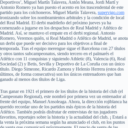
Deportivos’, Miguel Martín Talavera, Antón Meana, Jordi Martí y
Antonio Romero ya han puesto el acento en los trascendental de este
partido para los colchoneros. Miguel Martín Talavera,
supervigo.com
ironizando sobre los nombramientos arbitrales y la condición de local
del Real Madrid. El derbi madrileño del próximo jueves ya ha
comenzado a jugarse en los despachos de Real Madrid y Atlético de
Madrid. Así, se mantuvo el empate en el derbi regional. Antonio
Romero, Veremos quién, si Real Madrid o Atlético de Madrid, se anota
un derbi que puede ser decisivo para los objetivos a final de
temporada. Tras el equipo merengue sigue el Barcelona con 27 títulos
y otros tantos subcampeonatos, siendo tercero en el palmarés el
Atlético con 11 conquistas y siguiendo Athletic (8), Valencia (6), Real
Sociedad (2) y Betis, Sevilla y Deportivo de La Coruña con un único
título. Diego Simeone, Ricardo Zamora y Helenio Herrera (estos dos
últimos, de forma consecutiva) son los únicos entrenadores que han
ganado al menos dos títulos de Liga.
Tras ganar en 1921 el primero de los títulos de la historia del club (el
Campeonato Regional), este nombró por primera vez un entrenador al
frente del equipo, Manuel Ansoleaga. Ahora, la dirección rojiblanca ha
querido recordar uno de los partidos más épicos de la historia del
Atlético. También podrás disfrutar de entrevistas de tus jugadores
favoritos, reportajes sobre la historia y la actualidad del club, ¡ Estará a
la venta la próxima semana según ha anunciado el club, en los puntos
de venta que comunicará próximamente. El precio de venta de las