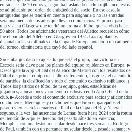
entradas es de 70 euros y, según ha trasladado el club rojiblanco, estas
se adjudicarán por orden de antigüedad del socio. En ese caso, la
antigüedad que se tendrá en cuenta para asignarle o no las entradas
será una media de los años que llevan como socios. El primer paso,
una visita a Glasgow que tendrá un aroma al fútbol que se vivía hace
50 años. Todos los aficionados veteranos del Atlético recuerdan cómo
fue el partido del Atlético en Glasgow en 1974. Los rojiblancos
disputaban las semifinales de la Copa de Europa ante todo un campeón
del torneo, eliminatoria que cayó del lado español.
Sin embargo, dado lo ajustado que está el grupo, una victoria en
Escocia sería clave para los planes del equipo rojiblanco en Europa. ▶
Descárgate la App Oficial del Atlético de Madrid con los resultados de
fútbol del primer equipo masculino y femenino, los goles, el calendario
de partidos, la clasificación y todo el contenido exclusivo rojiblanco, ¡
Todos los partidos de fútbol de tu equipo, goles, estadísticas de
jugadores, alineaciones y contenido exclusivo en la App Oficial de tu
club. ▶ Accede a todo el contenido exclusivo para socios y aficionados
colchoneros. Merengues y colchoneros quedaron emparejados el
pasado viernes en los cuartos de final de la Copa del Rey. Ya eran
seguras, a la vez, las ausencias de Lemar, fuera hasta 2024 por la rotura
del tendón de Aquiles derecho del pasado sábado en Valencia;
Memphis, con una lesión muscular desde hace tres semanas; Rodrigo
de Paul, también con un percance muscular desde la pasada semana; y