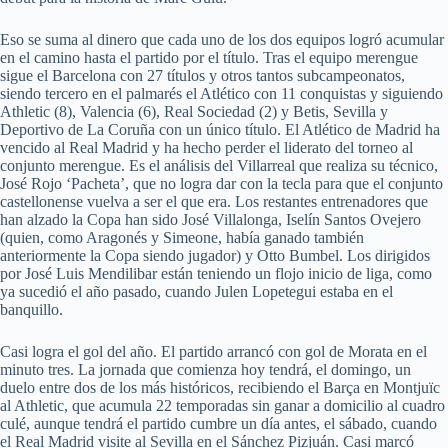
Eso se suma al dinero que cada uno de los dos equipos logró acumular
en el camino hasta el partido por el título. Tras el equipo merengue
sigue el Barcelona con 27 títulos y otros tantos subcampeonatos,
siendo tercero en el palmarés el Atlético con 11 conquistas y siguiendo
Athletic (8), Valencia (6), Real Sociedad (2) y Betis, Sevilla y
Deportivo de La Coruña con un único título. El Atlético de Madrid ha
vencido al Real Madrid y ha hecho perder el liderato del torneo al
conjunto merengue. Es el análisis del Villarreal que realiza su técnico,
José Rojo ‘Pacheta’, que no logra dar con la tecla para que el conjunto
castellonense vuelva a ser el que era. Los restantes entrenadores que
han alzado la Copa han sido José Villalonga, Iselín Santos Ovejero
(quien, como Aragonés y Simeone, había ganado también
anteriormente la Copa siendo jugador) y Otto Bumbel. Los dirigidos
por José Luis Mendilibar están teniendo un flojo inicio de liga, como
ya sucedió el año pasado, cuando Julen Lopetegui estaba en el
banquillo.
Casi logra el gol del año. El partido arrancó con gol de Morata en el
minuto tres. La jornada que comienza hoy tendrá, el domingo, un
duelo entre dos de los más históricos, recibiendo el Barça en Montjuïc
al Athletic, que acumula 22 temporadas sin ganar a domicilio al cuadro
culé, aunque tendrá el partido cumbre un día antes, el sábado, cuando
el Real Madrid visite al Sevilla en el Sánchez Pizjuán. Casi marcó