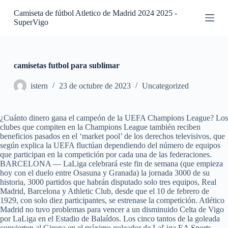
S
Camiseta de fútbol Atletico de Madrid 2024 2025 -
a
SuperVigo
l
t
a
r
a
camisetas futbol para sublimar
l
c
istern
23 de octubre de 2023
Uncategorized
o
n
t
¿Cuánto dinero gana el campeón de la UEFA Champions League? Los
e
clubes que compiten en la Champions League también reciben
n
beneficios pasados en el ‘market pool’ de los derechos televisivos, que
i
según explica la UEFA fluctúan dependiendo del número de equipos
d
que participan en la competición por cada una de las federaciones.
o
BARCELONA — LaLiga celebrará este fin de semana (que empieza
hoy con el duelo entre Osasuna y Granada) la jornada 3000 de su
historia, 3000 partidos que habrán disputado solo tres equipos, Real
Madrid, Barcelona y Athletic Club, desde que el 10 de febrero de
1929, con solo diez participantes, se estrenase la competición. Atlético
Madrid no tuvo problemas para vencer a un disminuido Celta de Vigo
por LaLiga en el Estadio de Balaídos. Los cinco tantos de la goleada
convierten al Girona en el máximo goleador de LaLiga EA Sports.