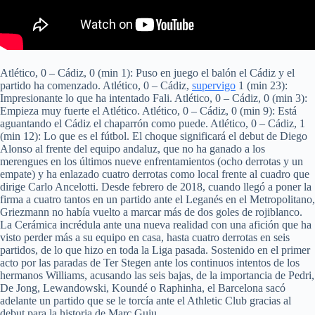
Atlético, 0 – Cádiz, 0 (min 1): Puso en juego el balón el Cádiz y el
partido ha comenzado. Atlético, 0 – Cádiz,
supervigo
1 (min 23):
Impresionante lo que ha intentado Fali. Atlético, 0 – Cádiz, 0 (min 3):
Empieza muy fuerte el Atlético. Atlético, 0 – Cádiz, 0 (min 9): Está
aguantando el Cádiz el chaparrón como puede. Atlético, 0 – Cádiz, 1
(min 12): Lo que es el fútbol. El choque significará el debut de Diego
Alonso al frente del equipo andaluz, que no ha ganado a los
merengues en los últimos nueve enfrentamientos (ocho derrotas y un
empate) y ha enlazado cuatro derrotas como local frente al cuadro que
dirige Carlo Ancelotti. Desde febrero de 2018, cuando llegó a poner la
firma a cuatro tantos en un partido ante el Leganés en el Metropolitano,
Griezmann no había vuelto a marcar más de dos goles de rojiblanco.
La Cerámica incrédula ante una nueva realidad con una afición que ha
visto perder más a su equipo en casa, hasta cuatro derrotas en seis
partidos, de lo que hizo en toda la Liga pasada. Sostenido en el primer
acto por las paradas de Ter Stegen ante los continuos intentos de los
hermanos Williams, acusando las seis bajas, de la importancia de Pedri,
De Jong, Lewandowski, Koundé o Raphinha, el Barcelona sacó
adelante un partido que se le torcía ante el Athletic Club gracias al
debut para la historia de Marc Guiu.