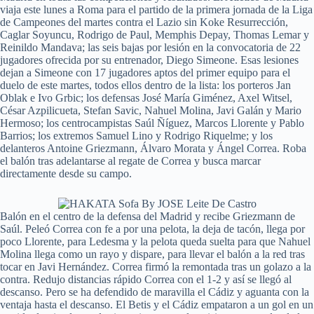
viaja este lunes a Roma para el partido de la primera jornada de la Liga
de Campeones del martes contra el Lazio sin Koke Resurrección,
Caglar Soyuncu, Rodrigo de Paul, Memphis Depay, Thomas Lemar y
Reinildo Mandava; las seis bajas por lesión en la convocatoria de 22
jugadores ofrecida por su entrenador, Diego Simeone. Esas lesiones
dejan a Simeone con 17 jugadores aptos del primer equipo para el
duelo de este martes, todos ellos dentro de la lista: los porteros Jan
Oblak e Ivo Grbic; los defensas José María Giménez, Axel Witsel,
César Azpilicueta, Stefan Savic, Nahuel Molina, Javi Galán y Mario
Hermoso; los centrocampistas Saúl Ñíguez, Marcos Llorente y Pablo
Barrios; los extremos Samuel Lino y Rodrigo Riquelme; y los
delanteros Antoine Griezmann, Álvaro Morata y Ángel Correa. Roba
el balón tras adelantarse al regate de Correa y busca marcar
directamente desde su campo.
Balón en el centro de la defensa del Madrid y recibe Griezmann de
Saúl. Peleó Correa con fe a por una pelota, la deja de tacón, llega por
poco Llorente, para Ledesma y la pelota queda suelta para que Nahuel
Molina llega como un rayo y dispare, para llevar el balón a la red tras
tocar en Javi Hernández. Correa firmó la remontada tras un golazo a la
contra. Redujo distancias rápido Correa con el 1-2 y así se llegó al
descanso. Pero se ha defendido de maravilla el Cádiz y aguanta con la
ventaja hasta el descanso. El Betis y el Cádiz empataron a un gol en un