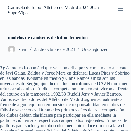
S
Camiseta de fútbol Atletico de Madrid 2024 2025 -
a
SuperVigo
l
t
a
r
a
modelos de camisetas de futbol femenino
l
c
istern
23 de octubre de 2023
Uncategorized
o
n
t
3): Ahora es Kouamé el que ve la amarilla por sacar la mano a la cara
e
de Javi Galán. Zaldua y Jorge Meré en defensa; Lucas Pires y Sobrino
n
en las bandas, Kouamé en medio y Chris Ramos arriba son las
i
novedades de Sergio, que dice en los micrófonos de DAZN que quería
d
refrescar al equipo. En dicha competición también estuvieron al frente
o
del equipo en la temporada 1932/33 Rudolf Jeny y Javier Barroso.
Varios exentrenadores del Atlético de Madrid siguen actualmente al
frente de algún equipo o en puestos de responsabilidad en clubes de
fútbol o selecciones. Durante los primeros años de esta competición,
los clubes debían clasificarse para participar en ella mediante la
participación en sus respectivos campeonatos regionales. Entradas de
partidos para socios y no abonados mediante enlace directo a la web.
Accede a los productos oficiales del Atlético de Madrid, equipaciones