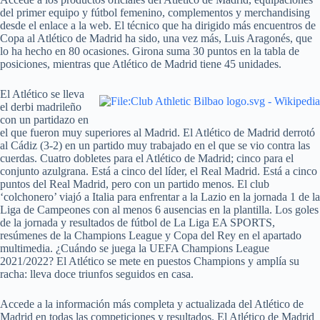
del primer equipo y fútbol femenino, complementos y merchandising
desde el enlace a la web. El técnico que ha dirigido más encuentros de
Copa al Atlético de Madrid ha sido, una vez más, Luis Aragonés, que
lo ha hecho en 80 ocasiones. Girona suma 30 puntos en la tabla de
posiciones, mientras que Atlético de Madrid tiene 45 unidades.
El Atlético se lleva
el derbi madrileño
con un partidazo en
el que fueron muy superiores al Madrid. El Atlético de Madrid derrotó
al Cádiz (3-2) en un partido muy trabajado en el que se vio contra las
cuerdas. Cuatro dobletes para el Atlético de Madrid; cinco para el
conjunto azulgrana. Está a cinco del líder, el Real Madrid. Está a cinco
puntos del Real Madrid, pero con un partido menos. El club
‘colchonero’ viajó a Italia para enfrentar a la Lazio en la jornada 1 de la
Liga de Campeones con al menos 6 ausencias en la plantilla. Los goles
de la jornada y resultados de fútbol de La Liga EA SPORTS,
resúmenes de la Champions League y Copa del Rey en el apartado
multimedia. ¿Cuándo se juega la UEFA Champions League
2021/2022? El Atlético se mete en puestos Champions y amplía su
racha: lleva doce triunfos seguidos en casa.
Accede a la información más completa y actualizada del Atlético de
Madrid en todas las competiciones y resultados. El Atlético de Madrid