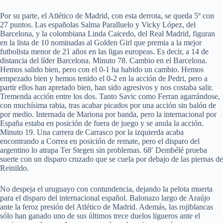
Por su parte, el Atlético de Madrid, con esta derrota, se queda 5º con
27 puntos. Las españolas Salma Paralluelo y Vicky López, del
Barcelona, y la colombiana Linda Caicedo, del Real Madrid, figuran
en la lista de 10 nominadas al Golden Girl que premia a la mejor
futbolista menor de 21 años en las ligas europeas. Es decir, a 14 de
distancia del líder Barcelona. Minuto 78. Cambio en el Barcelona.
Hemos salido bien, pero con el 0-1 ha habido un cambio. Hemos
empezado bien y hemos tenido el 0-2 en la acción de Pedri, pero a
partir ellos han apretado bien, han sido agresivos y nos costaba salir.
Tremenda acción entre los dos. Tanto Savic como Ferran agarrándose,
con muchísima rabia, tras acabar picados por una acción sin balón de
por medio. Internada de Mariona por banda, pero la internacional por
España estaba en posición de fuera de juego y se anula la acción.
Minuto 19. Una carrera de Carrasco por la izquierda acaba
encontrando a Correa en posición de remate, pero el disparo del
argentino lo atrapa Ter Stegen sin problemas. 68′ Dembélé prueba
suerte con un disparo cruzado que se cuela por debajo de las piernas de
Reinildo.
No despeja el uruguayo con contundencia, dejando la pelota muerta
para el disparo del internacional español. Balonazo largo de Araújo
ante la feroz presión del Atlético de Madrid. Además, las rojiblancas
sólo han ganado uno de sus últimos trece duelos ligueros ante el