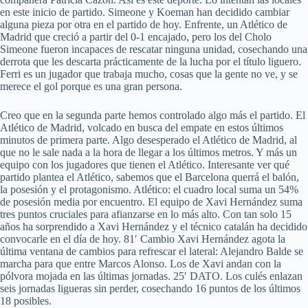
en este inicio de partido. Simeone y Koeman han decidido cambiar
alguna pieza por otra en el partido de hoy. Enfrente, un Atlético de
Madrid que creció a partir del 0-1 encajado, pero los del Cholo
Simeone fueron incapaces de rescatar ninguna unidad, cosechando una
derrota que les descarta prácticamente de la lucha por el título liguero.
Ferri es un jugador que trabaja mucho, cosas que la gente no ve, y se
merece el gol porque es una gran persona.
Creo que en la segunda parte hemos controlado algo más el partido. El
Atlético de Madrid, volcado en busca del empate en estos últimos
minutos de primera parte. Algo desesperado el Atlético de Madrid, al
que no le sale nada a la hora de llegar a los últimos metros. Y más un
equipo con los jugadores que tienen el Atlético. Interesante ver qué
partido plantea el Atlético, sabemos que el Barcelona querrá el balón,
la posesión y el protagonismo. Atlético: el cuadro local suma un 54%
de posesión media por encuentro. El equipo de Xavi Hernández suma
tres puntos cruciales para afianzarse en lo más alto. Con tan solo 15
años ha sorprendido a Xavi Hernández y el técnico catalán ha decidido
convocarle en el día de hoy. 81′ Cambio Xavi Hernández agota la
última ventana de cambios para refrescar el lateral: Alejandro Balde se
marcha para que entre Marcos Alonso. Los de Xavi andan con la
pólvora mojada en las últimas jornadas. 25′ DATO. Los culés enlazan
seis jornadas ligueras sin perder, cosechando 16 puntos de los últimos
18 posibles.