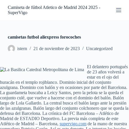
S
Camiseta de fútbol Atletico de Madrid 2024 2025 -
a
SuperVigo
l
t
a
r
a
camisetas futbol aliexpress forocoches
l
c
istern
21 de noviembre de 2023
Uncategorized
o
n
t
El delantero portugués
e
de 23 años volverá a
n
estar en el ojo del
i
huracán en el templo rojiblanco. Dominio inicial del conjunto
d
azulgrana. Dominio con balón y en ocasiones por parte del Barcelona.
o
La guardameta buscaba a Leicy Santos, pero la pelota se la queda el
conjunto culé, que vuelve a hacerse con el dominio del balón. Balón
largo de Lola Gallardo. La central busca el balón largo ante la presión
de las azulgranas. Balón largo del conjunto colchonero que se queda la
defensa del Barcelona. La crónica del FC Barcelona – Atlético de
Madrid de ESTADIO Deportivo. La previa más completa de este
Atlético de Madrid – Barcelona,
supervigo.com
de la mano de nuestra
compañera Patricia Cazón. Así es este deporte. Lo intentan las locales