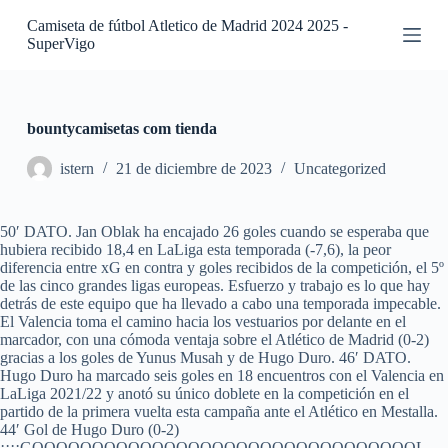
S
Camiseta de fútbol Atletico de Madrid 2024 2025 -
a
SuperVigo
l
t
a
r
a
bountycamisetas com tienda
l
c
istern
21 de diciembre de 2023
Uncategorized
o
n
t
50′ DATO. Jan Oblak ha encajado 26 goles cuando se esperaba que
e
hubiera recibido 18,4 en LaLiga esta temporada (-7,6), la peor
n
diferencia entre xG en contra y goles recibidos de la competición, el 5º
i
de las cinco grandes ligas europeas. Esfuerzo y trabajo es lo que hay
d
detrás de este equipo que ha llevado a cabo una temporada impecable.
o
El Valencia toma el camino hacia los vestuarios por delante en el
marcador, con una cómoda ventaja sobre el Atlético de Madrid (0-2)
gracias a los goles de Yunus Musah y de Hugo Duro. 46′ DATO.
Hugo Duro ha marcado seis goles en 18 encuentros con el Valencia en
LaLiga 2021/22 y anotó su único doblete en la competición en el
partido de la primera vuelta esta campaña ante el Atlético en Mestalla.
44′ Gol de Hugo Duro (0-2)
¡¡¡¡GOOOOOOOOOOOOOOOOOOOOOOOOOOOOOOOOL