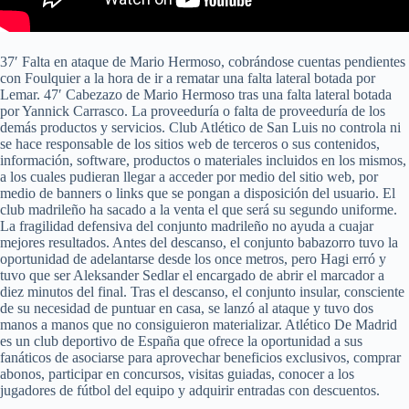
37′ Falta en ataque de Mario Hermoso, cobrándose cuentas pendientes
con Foulquier a la hora de ir a rematar una falta lateral botada por
Lemar. 47′ Cabezazo de Mario Hermoso tras una falta lateral botada
por Yannick Carrasco. La proveeduría o falta de proveeduría de los
demás productos y servicios. Club Atlético de San Luis no controla ni
se hace responsable de los sitios web de terceros o sus contenidos,
información, software, productos o materiales incluidos en los mismos,
a los cuales pudieran llegar a acceder por medio del sitio web, por
medio de banners o links que se pongan a disposición del usuario. El
club madrileño ha sacado a la venta el que será su segundo uniforme.
La fragilidad defensiva del conjunto madrileño no ayuda a cuajar
mejores resultados. Antes del descanso, el conjunto babazorro tuvo la
oportunidad de adelantarse desde los once metros, pero Hagi erró y
tuvo que ser Aleksander Sedlar el encargado de abrir el marcador a
diez minutos del final. Tras el descanso, el conjunto insular, consciente
de su necesidad de puntuar en casa, se lanzó al ataque y tuvo dos
manos a manos que no consiguieron materializar. Atlético De Madrid
es un club deportivo de España que ofrece la oportunidad a sus
fanáticos de asociarse para aprovechar beneficios exclusivos, comprar
abonos, participar en concursos, visitas guiadas, conocer a los
jugadores de fútbol del equipo y adquirir entradas con descuentos.