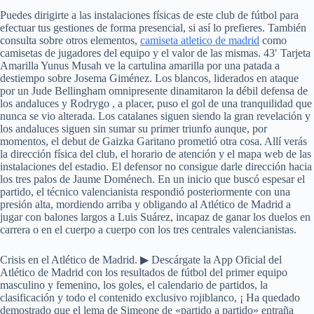
Puedes dirigirte a las instalaciones físicas de este club de fútbol para
efectuar tus gestiones de forma presencial, si así lo prefieres. También
consulta sobre otros elementos,
camiseta atletico de madrid
como
camisetas de jugadores del equipo y el valor de las mismas. 43′ Tarjeta
Amarilla Yunus Musah ve la cartulina amarilla por una patada a
destiempo sobre Josema Giménez. Los blancos, liderados en ataque
por un Jude Bellingham omnipresente dinamitaron la débil defensa de
los andaluces y Rodrygo , a placer, puso el gol de una tranquilidad que
nunca se vio alterada. Los catalanes siguen siendo la gran revelación y
los andaluces siguen sin sumar su primer triunfo aunque, por
momentos, el debut de Gaizka Garitano prometió otra cosa. Allí verás
la dirección física del club, el horario de atención y el mapa web de las
instalaciones del estadio. El defensor no consigue darle dirección hacia
los tres palos de Jaume Doménech. En un inicio que buscó espesar el
partido, el técnico valencianista respondió posteriormente con una
presión alta, mordiendo arriba y obligando al Atlético de Madrid a
jugar con balones largos a Luis Suárez, incapaz de ganar los duelos en
carrera o en el cuerpo a cuerpo con los tres centrales valencianistas.
Crisis en el Atlético de Madrid. ▶ Descárgate la App Oficial del
Atlético de Madrid con los resultados de fútbol del primer equipo
masculino y femenino, los goles, el calendario de partidos, la
clasificación y todo el contenido exclusivo rojiblanco, ¡ Ha quedado
demostrado que el lema de Simeone de «partido a partido» entraña