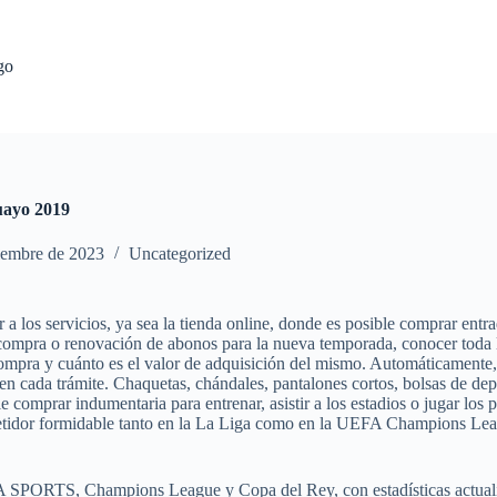
go
uayo 2019
iembre de 2023
Uncategorized
 a los servicios, ya sea la tienda online, donde es posible comprar entra
la compra o renovación de abonos para la nueva temporada, conocer toda 
compra y cuánto es el valor de adquisición del mismo. Automáticamente, 
 en cada trámite. Chaquetas, chándales, pantalones cortos, bolsas de dep
 comprar indumentaria para entrenar, asistir a los estadios o jugar los p
tidor formidable tanto en la La Liga como en la UEFA Champions Leagu
a EA SPORTS, Champions League y Copa del Rey, con estadísticas actual