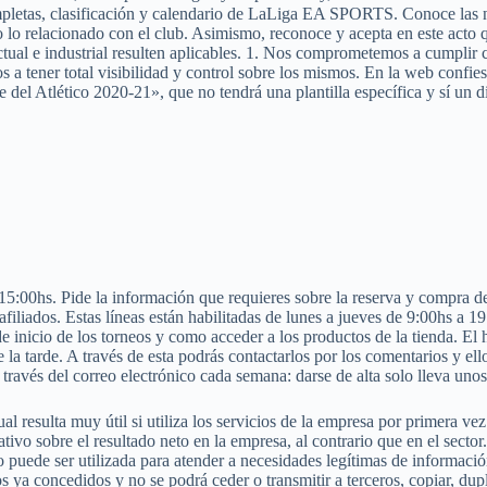
ompletas, clasificación y calendario de LaLiga EA SPORTS. Conoce las n
do lo relacionado con el club. Asimismo, reconoce y acepta en este acto 
ctual e industrial resulten aplicables. 1. Nos comprometemos a cumplir c
s a tener total visibilidad y control sobre los mismos. En la web confie
te del Atlético 2020-21», que no tendrá una plantilla específica y sí un 
5:00hs. Pide la información que requieres sobre la reserva y compra de a
 afiliados. Estas líneas están habilitadas de lunes a jueves de 9:00hs a 
 de inicio de los torneos y como acceder a los productos de la tienda. El 
la tarde. A través de esta podrás contactarlos por los comentarios y el
a través del correo electrónico cada semana: darse de alta solo lleva un
l resulta muy útil si utiliza los servicios de la empresa por primera ve
tivo sobre el resultado neto en la empresa, al contrario que en el secto
ólo puede ser utilizada para atender a necesidades legítimas de informaci
os ya concedidos y no se podrá ceder o transmitir a terceros, copiar, dup