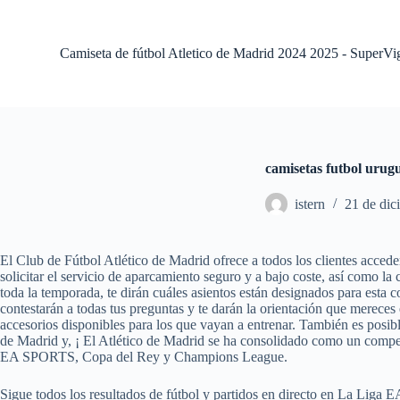
S
a
l
Camiseta de fútbol Atletico de Madrid 2024 2025 - SuperVi
t
a
r
a
l
c
o
camisetas futbol urug
n
t
istern
21 de dic
e
n
i
d
El Club de Fútbol Atlético de Madrid ofrece a todos los clientes acceder
o
solicitar el servicio de aparcamiento seguro y a bajo coste, así como 
toda la temporada, te dirán cuáles asientos están designados para esta 
contestarán a todas tus preguntas y te darán la orientación que mereces
accesorios disponibles para los que vayan a entrenar. También es posible
de Madrid y, ¡ El Atlético de Madrid se ha consolidado como un compe
EA SPORTS, Copa del Rey y Champions League.
Sigue todos los resultados de fútbol y partidos en directo en La Lig