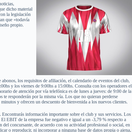
oticias,
que dicho material
on la legislación
san que «todavía
diseño propio.
bonos, los requisitos de afiliación, el calendario de eventos del club,
19:00hs y los viernes de 9:00hs a 15:00hs. Consulta con los operadores el
horario de atención por vía telefónica es de lunes a jueves: de 9:00 de la
los te responderán por la misma vía. Los que no quieran perderse
os minutos y ofrecen un descuento de bienvenida a los nuevos clientes.
z. Encontrarás información importante sobre el club y sus servicios. Los
r. El EBIT de la empresa fue negativo e igual a un -3,79 % respecto a
ón del concursante, de acuerdo con su actividad profesional o social, en
licar o reproducir, ni incorporar a ninguna base de datos propia o ajena,