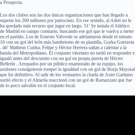
a Prospecta.
Los dos clubes son las dos únicas organizaciones que han llegado a
superar los 200 millones por patrocinio. En ese sentido, al Atleti no le
ha quedado más recurso que jugar en largo. 51′ Se instala el Atlético
de Madrid en campo contrario, buscando ese gol que le vuelva a meter
en el partido. Los de Ernesto Valverde se adelantaron desde el minuto
10 con un gol del león más hambriento de su plantilla, Gorka Gurezeta
. 46′ Matheus Cunha, Felipe y Héctor Herrera saltan a calentar a la
banda del Metropolitano. El conjunto vitoriano no tardó en responder e
igualó antes del descuento con un gol en propia puerta de Héctor
Bellerín . Arropados por un público enamorado de su equipo, los
azulones consiguieron romper la igualdad con un gol de Borja Mayoral
que fui definitivo. Al salir de los vestuarios la charla de Asier Garitano
surtió efecto y el Almería reaccionó con un gol de Ramazzani que fue
de lo poco salvable en el conjunto local.