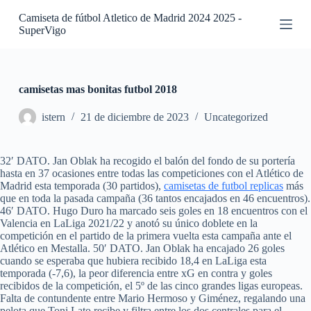
S
Camiseta de fútbol Atletico de Madrid 2024 2025 -
a
SuperVigo
l
t
a
r
a
camisetas mas bonitas futbol 2018
l
c
istern
21 de diciembre de 2023
Uncategorized
o
n
t
32′ DATO. Jan Oblak ha recogido el balón del fondo de su portería
e
hasta en 37 ocasiones entre todas las competiciones con el Atlético de
n
Madrid esta temporada (30 partidos),
camisetas de futbol replicas
más
i
que en toda la pasada campaña (36 tantos encajados en 46 encuentros).
d
46′ DATO. Hugo Duro ha marcado seis goles en 18 encuentros con el
o
Valencia en LaLiga 2021/22 y anotó su único doblete en la
competición en el partido de la primera vuelta esta campaña ante el
Atlético en Mestalla. 50′ DATO. Jan Oblak ha encajado 26 goles
cuando se esperaba que hubiera recibido 18,4 en LaLiga esta
temporada (-7,6), la peor diferencia entre xG en contra y goles
recibidos de la competición, el 5º de las cinco grandes ligas europeas.
Falta de contundente entre Mario Hermoso y Giménez, regalando una
pelota que Toni Lato recibe y filtra entre los dos centrales para el