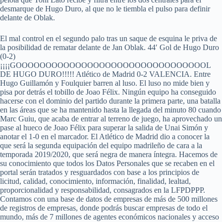
desmarque de Hugo Duro, al que no le tiembla el pulso para definir
delante de Oblak.
El mal control en el segundo palo tras un saque de esquina le priva de
la posibilidad de rematar delante de Jan Oblak. 44′ Gol de Hugo Duro
(0-2)
¡¡¡¡GOOOOOOOOOOOOOOOOOOOOOOOOOOOOOOOOL
DE HUGO DURO!!!!! Atlético de Madrid 0-2 VALENCIA. Entre
Hugo Guillamón y Foulquier barren al luso. El luso no mide bien y
pisa por detrás el tobillo de Joao Félix. Ningún equipo ha conseguido
hacerse con el dominio del partido durante la primera parte, una batalla
en las áreas que se ha mantenido hasta la llegada del minuto 80 cuando
Marc Guiu, que acaba de entrar al terreno de juego, ha aprovechado un
pase al hueco de Joao Félix para superar la salida de Unai Simón y
anotar el 1-0 en el marcador. El Atlético de Madrid dio a conocer la
que será la segunda equipación del equipo madrileño de cara a la
temporada 2019/2020, que será negra de manera íntegra. Hacemos de
su conocimiento que todos los Datos Personales que se recaben en el
portal serán tratados y resguardados con base a los principios de
licitud, calidad, conocimiento, información, finalidad, lealtad,
proporcionalidad y responsabilidad, consagrados en la LFPDPPP.
Contamos con una base de datos de empresas de más de 500 millones
de registros de empresas, donde podrás buscar empresas de todo el
mundo, más de 7 millones de agentes económicos nacionales y acceso