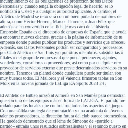
incumplimiento de las obligaciones de protección de sus Datos
Personales y, cuando tenga la obligación legal de hacerlo, se lo
notificará a Usted y a cualquier autoridad aplicable. A cambio, el
Atlético de Madrid se reforzará con un buen puñado de nombres de
altura, como Héctor Herrera, Marcos Llorente, o Joao Félix que
además se ha convertido en su fichaje mas caro de la historia.
Empresite España es el directorio de empresas de España que te ayuda
a encontrar nuevos clientes, gracias a la página de información de tu
empresa donde puedes publicar los productos y servicios que ofreces.
Además, sus Datos Personales podrán ser compartidos y procesados
por Club Atlético de San Luis y/o por otros miembros, subsidiarias o
filiales o del grupo de empresas al que pueda pertenecer, agentes,
vendedores, consultores o proveedores, así como por cualquier otro
proveedor de servicios externo que preste determinados servicios en su
nombre. Tenemos un plantel donde cualquiera puede ser titular, son
muy buenos todos. El Mallorca y el Valencia firmaron tablas en Son
Moix en la novena jornada de LaLiga EA Sports 2023-24 .
El Athletic de Bilbao arrasó al Almería en San Mamés para demostrar
que son uno de los equipos más en forma de LALIGA. El partido fue
rodado para los locales que controlaron todos los aspectos del juego.
Con una sólida estrategia de contratación y una academia de jóvenes
talentos prometedores, la dirección futura del club parece prometedora.
Ha quedado demostrado que el lema de Simeone de «partido a
partido» entraña unos resultados sobresalientes y el segundo puesto en