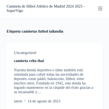
S
Camiseta de fútbol Atletico de Madrid 2024 2025 -
a
SuperVigo
l
t
a
r
a
Etiqueta
camisetas futbol tailandia
l
c
o
n
t
Uncategorized
e
camiseta celta thai
n
i
Nuestra tienda deportiva o nline también está
d
orientada para cubrir todas las necesidades de
o
deportes como pádel, baloncesto, fútbol, entre
muchos otros. Fundada en 1942, esta tienda ha
logrado mantenerse en la cúspide del éxito gracias a
su incansable y…
istern
14 de agosto de 2023