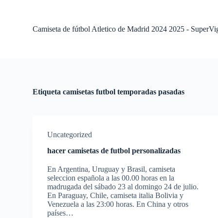
S
a
l
Camiseta de fútbol Atletico de Madrid 2024 2025 - SuperVi
t
a
r
a
l
c
o
Etiqueta
camisetas futbol temporadas pasadas
n
t
e
n
i
Uncategorized
d
o
hacer camisetas de futbol personalizadas
En Argentina, Uruguay y Brasil, camiseta
seleccion española a las 00.00 horas en la
madrugada del sábado 23 al domingo 24 de julio.
En Paraguay, Chile, camiseta italia Bolivia y
Venezuela a las 23:00 horas. En China y otros
países…