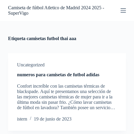
S
Camiseta de fútbol Atletico de Madrid 2024 2025 -
a
SuperVigo
l
t
a
r
a
Etiqueta
camisetas futbol thai aaa
l
c
o
n
t
Uncategorized
e
numeros para camisetas de futbol adidas
n
i
Confort increíble con las camisetas térmicas de
d
blackspade. Aquí te presentamos una selección de
o
las mejores camisetas térmicas de mujer para ir a la
última moda sin pasar frio. ¿Cómo lavar camisetas
de fútbol en lavadora? También posee un servicio…
istern
19 de junio de 2023