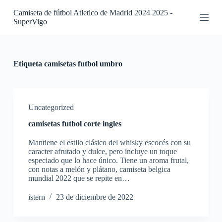
S
Camiseta de fútbol Atletico de Madrid 2024 2025 -
a
SuperVigo
l
t
a
r
a
Etiqueta
camisetas futbol umbro
l
c
o
n
t
Uncategorized
e
camisetas futbol corte ingles
n
i
Mantiene el estilo clásico del whisky escocés con su
d
caracter afrutado y dulce, pero incluye un toque
o
especiado que lo hace único. Tiene un aroma frutal,
con notas a melón y plátano, camiseta belgica
mundial 2022 que se repite en…
istern
23 de diciembre de 2022