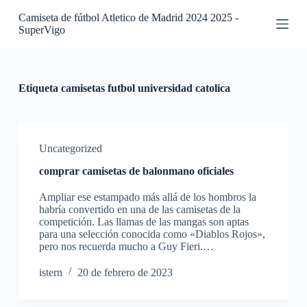
S
Camiseta de fútbol Atletico de Madrid 2024 2025 -
a
SuperVigo
l
t
a
r
a
Etiqueta
camisetas futbol universidad catolica
l
c
o
n
t
Uncategorized
e
comprar camisetas de balonmano oficiales
n
i
Ampliar ese estampado más allá de los hombros la
d
habría convertido en una de las camisetas de la
o
competición. Las llamas de las mangas son aptas
para una selección conocida como «Diablos Rojos»,
pero nos recuerda mucho a Guy Fieri.…
istern
20 de febrero de 2023