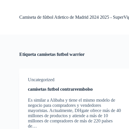
S
a
l
Camiseta de fútbol Atletico de Madrid 2024 2025 - SuperVi
t
a
r
a
l
c
o
Etiqueta
camisetas futbol warrior
n
t
e
n
i
Uncategorized
d
o
camisetas futbol contrareembolso
Es similar a Alibaba y tiene el mismo modelo de
negocio para compradores y vendedores
mayoristas. Actualmente, DHgate ofrece más de 40
millones de productos y atiende a más de 10
millones de compradores de más de 220 países
de…